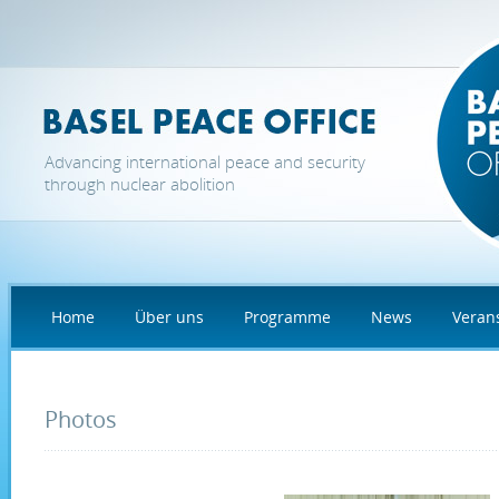
Direkt zum Inhalt
Advancing international peace and security
through nuclear abolition
Home
Über uns
Programme
News
Veran
Photos