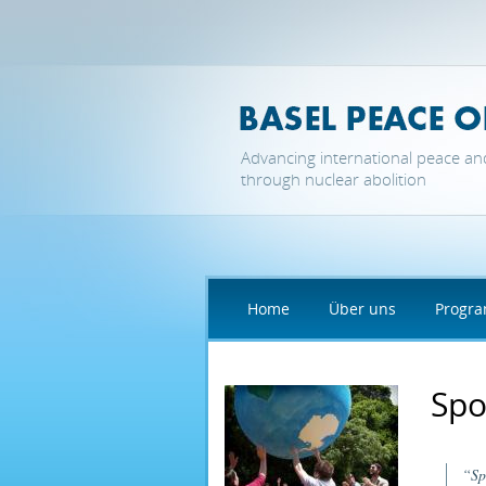
Direkt zum Inhalt
Advancing international peace an
through nuclear abolition
Home
Über uns
Progr
Spo
“Sp