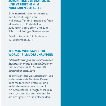
ZUKÜNFTIGE GENERATIONEN
UND VERBRECHEN IM
NUKLEAREN ZEITALTER
Eine internationale Konferenz zu
den Auswirkungen von
Nuklearwaffen und -Energie auf den
Menschen, zu Rechtsfällen
zugunsten von Opfern und zum
Schutz zukünftiger Generationen.
Basel Universität, 14. September -
17. September. 2017
THE MAN WHO SAVED THE
WORLD - FILMVORFÜHRUNGEN
Filmvorführungen an verschiedenen
Standorten in der Schweiz finden in
der Woche vom 21. bis zum 26.
September statt. 2016
In der Nacht des 26. September 1983
widersetzte sich Stanislav Petrov
dem militärischen Protokoll und
verhinderte damit wahrscheinlich
ein Atominferno. Er sagt, er sei kein
Held: „Ich war nur zur richtigen Zeit
am richtigen Ort.“ Sie entscheiden!