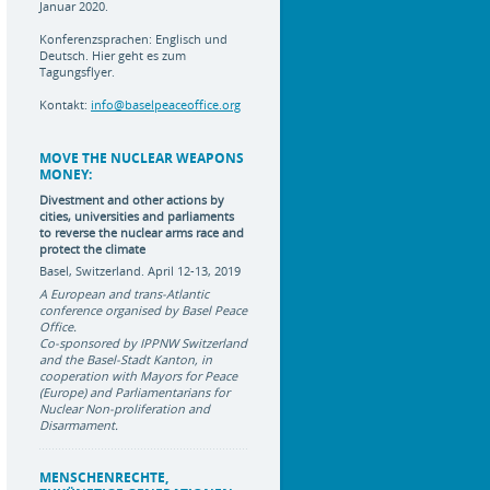
Januar 2020.
Konferenzsprachen: Englisch und
Deutsch.
Hier geht es zum
Tagungsflyer.
Kontakt:
info@baselpeaceoffice.org
MOVE THE NUCLEAR WEAPONS
MONEY:
Divestment and other actions by
cities, universities and parliaments
to reverse the nuclear arms race
and
protect the climate
Basel, Switzerland. April 12-13, 2019
A European and trans-Atlantic
conference organised by Basel Peace
Office.
Co-sponsored by IPPNW Switzerland
and the Basel-Stadt Kanton, in
cooperation with Mayors for Peace
(Europe) and Parliamentarians for
Nuclear Non-proliferation and
Disarmament.
MENSCHENRECHTE,