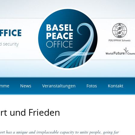
d security
amme
News
Veranstaltungen
Fotos
Kontakt
rt und Frieden
ort has a unique and irreplaceable capacity to unite people,
going far