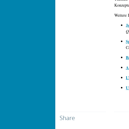
Konzepte
Weitere 
J
Q
S
C
B
A
L
U
Share