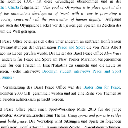
che Komitee (IOC) hat diese Grundlagen übernommen und in der
chen Charta
festgehalten:
"The goal of Olympism is to place sport at the
 of the harmonious development of 'man', with a view to promoting a
 society concerned with the preservation of human dignity."
Aufgrund
ird auch die Olympische Fackel vor den jeweiligen Spielen als Zeichen des
 um die Welt getragen.
l Peace Office beteiligt sich daher unter anderem an zentralen Konferenzen
tveranstaltungen der Organisation
Peace and Sport
die von Prinz Albert
co ins Leben gerufen wurde. Der Leiter des Basel Peace Office
Alyn Ware
er anderem für Peace and Sport am New Yorker Marathon teilgenommen
den für den Frieden in Israel/Palästina zu sammeln und die Leute zu
isieren. (siehe Interview:
Brooklyn student interviews Peace and Sport
 runner
)
e Veranstaltung des Basel Peace Office war der
Basler Run for Peace
.
 konnten 2000 CHF gesammelt werden und auf eine Reihe von Themen zu
d Frieden aufmerksam gemacht werden.
el Peace Office plant einen Sport-Workshop Mitte 2013 für die junge
arbeiter/ Aktivisten/Erzieher zum Thema:
Using sports and games to bridge
.
s and build peace
Der Workshop wird Sitzungen und Spiele zu folgenden
mfassen: Konfliktlösung, Kooperations-Spiele, Präsentationstechniken,