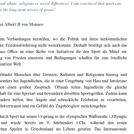
ond ethnic, religious or social differences. I am convinced that sport can
at the long-term service of peace”
nz Albert II von Monaco
ann Verbindungen herstellen, wo die Politik mit ihren herkömmlichen
der Friedensförderung nicht weiterkommt. Deshalb beteiligt sich auch das
ace Office an einer Reihe von Initiativen die den Sport als Mittel zur
g von Frieden einsetzen und Bedingungen schaffen für eine friedliche
enfreie Welt.
erbindet Menschen über Grenzen, Kulturen und Religionen hinweg und
esonders bei Jugendlichen, die in einer Umgebung von Hass und Intoleranz
sen einen großen Zuspruch. Oftmals teilen Jugendliche die gleiche
haft für eine Sportart und bewundern dieselben Sportsgrößen. Zudem kann
ndern helfen, ihre Ängste und schreckliche Erlebnisse zu verarbeiten,
lbstvertrauen und ein Gefühl der Zugehörigkeit zurückzugeben.
durch Sport hat seinen Ursprung in der olympischen Waffenruhe („Olympic
 und wurde bereits im 9. Jahrhundert v.Chr. während den ersten
chen Spielen in Griechenland ins Lebens gerufen. Das Internationale