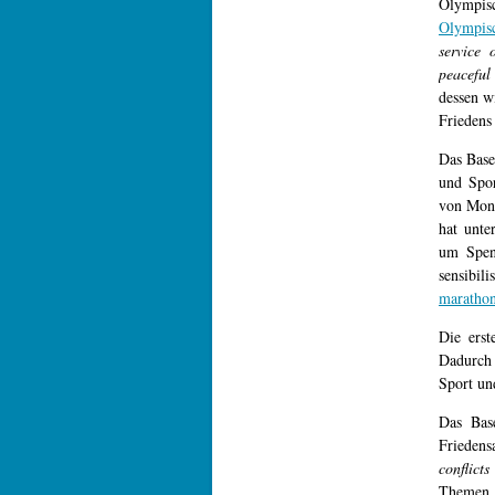
Olympis
Olympis
service
peaceful
dessen w
Friedens
Das Base
und Spor
von Mona
hat unt
um Spen
sensibil
marathon
Die erst
Dadurch
Sport un
Das Bas
Friedens
conflict
Themen u