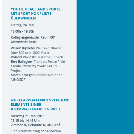
YOUTH, PEACE AND SPORTS:
MIT SPORT KONFLIKTE
ÜBERWINDEN
Freitag, 24. Mai
18:00h - 19:30h
Kollegiengebäude, Raum 001,
Universität Basel
Wilson Kipketer
Weltrekordhalter
über 800 und 1000 Meter
Roland Pavloski
Basketball-Coach
Bert Ballegeer
Flanders Peace Field
Carola Szemerey
Youth Future
Project
Maren Kroeger
Vereinte Nationen
(UNOSDP)
NUKLEARWAFFENKONVENTION:
ELEMENTE EINER
ATOMWAFFENFREIEN WELT
Dienstag
21. Mai 2013
13.15 bis 14.45 Uhr
Zimmer XI, Gebäude A, UN Genf
Eine Veranstaltung der Abolition