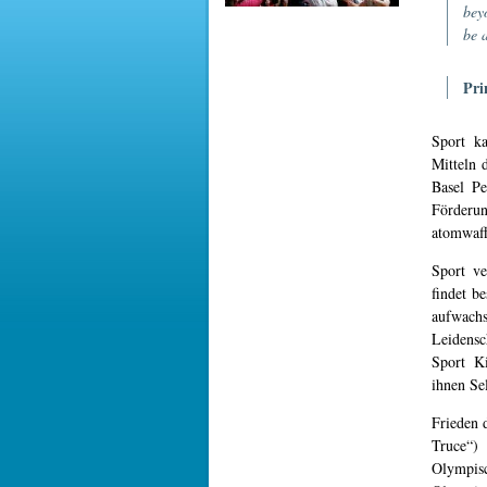
bey
be 
Pri
Sport k
Mitteln 
Basel Pe
Förderun
atomwaff
Sport v
findet b
aufwach
Leidensc
Sport Ki
ihnen Se
Frieden 
Truce“)
Olympis