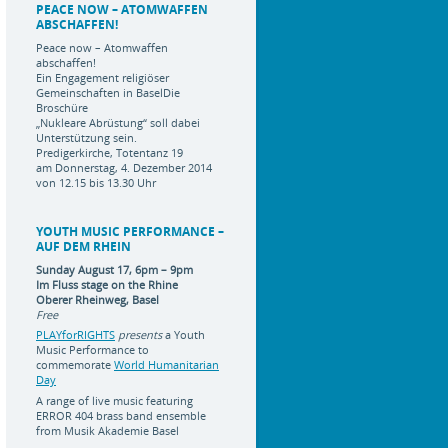
PEACE NOW – ATOMWAFFEN
ABSCHAFFEN!
Peace now – Atomwaffen
abschaffen!
Ein Engagement religiöser
Gemeinschaften in BaselDie
Broschüre
„Nukleare Abrüstung“ soll dabei
Unterstützung sein.
Predigerkirche, Totentanz 19
am Donnerstag, 4. Dezember 2014
von 12.15 bis 13.30 Uhr
YOUTH MUSIC PERFORMANCE –
AUF DEM RHEIN
Sunday August 17, 6pm – 9pm
Im Fluss stage on the Rhine
Oberer Rheinweg, Basel
Free
PLAYforRIGHTS
presents
a Youth
Music Performance to
commemorate
World Humanitarian
Day
A range of live music featuring
ERROR 404 brass band ensemble
from Musik Akademie Basel