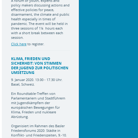
A forum of youth, experts and
policy makers discussing actions and
effective policies for peace,
disarmament, the climate and public
health especially in times of
pandemic. The event will be held in
three sessions of 1¼ hours each
with a short break between each
session.
Click here
to register.
KLIMA, FRIEDEN UND
SICHERHEIT: VON STIMMEN
DER JUGEND ZUR POLITISCHEN
UMSETZUNG
9. Januar 2020. 13.00 - 17.30 Uhr.
Basel, Schweiz.
Ein Roundtable-Treffen von
Parlamentariern und Stadtführern
mit Jugendkämpfern der
europäischen Bewegungen für
Klima, Frieden und nukleare
Abrüstung.
Organisiert im Rahmen des Basler
Friedensforums 2020: Städte in
Konflikt- und Friedenszeiten, 9.-10.