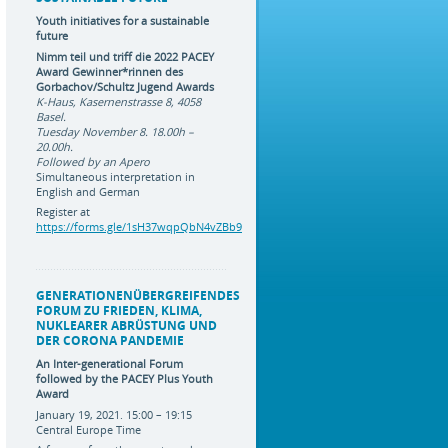
Youth initiatives for a sustainable
future
Nimm teil und triff die 2022 PACEY
Award Gewinner*rinnen des
Gorbachov/Schultz Jugend Awards
K-Haus, Kasernenstrasse 8, 4058
Basel.
Tuesday November 8. 18.00h –
20.00h
.
Followed by an Apero
Simultaneous interpretation in
English and German
Register at
https://forms.gle/1sH37wqpQbN4vZBb9
GENERATIONENÜBERGREIFENDES
FORUM ZU FRIEDEN, KLIMA,
NUKLEARER ABRÜSTUNG UND
DER CORONA PANDEMIE
An Inter-generational Forum
followed by the PACEY Plus Youth
Award
January 19, 2021. 15:00 – 19:15
Central Europe Time