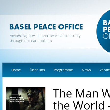
Direkt zum Inhalt
Advancing international peace and security
through nuclear abolition
Home
Über uns
Programme
News
Veran
The Man W
the World 