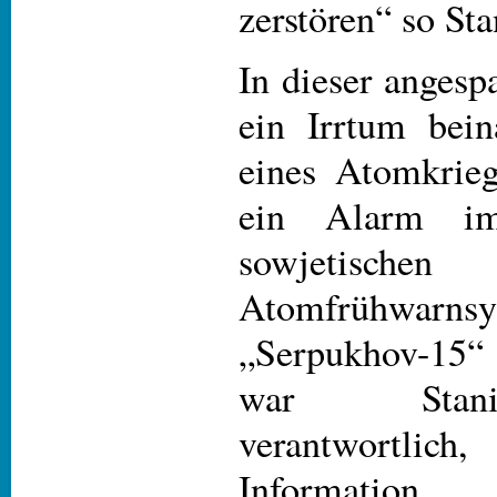
zerstören“ so Sta
In dieser angesp
ein Irrtum bei
eines Atomkrieg
ein Alarm i
sowjetischen
Atomfrühwarnsy
„Serpukhov-15“ 
war Stani
verantwortl
Information