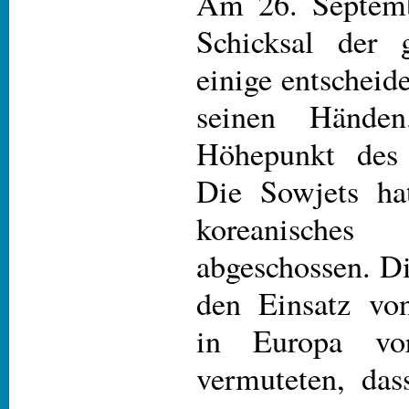
Am 26. Septemb
Schicksal der 
einige entschei
seinen Hände
Höhepunkt des 
Die Sowjets hat
koreanisch
abgeschossen. D
den Einsatz von
in Europa vo
vermuteten, da