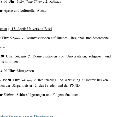
18:00 Uhr
:
Öffentliche Sitzung 2
: Rathaus
hr
Apero und kultureller Abend
amstag, 13. April: Universität Basel
0 Uhr
:
Sitzung 1
: Desinvestitionen auf Bundes-, Regional- und Stadtebene
ause
.30 Uhr
:
Sitzung 2
: Desinvestitionen von Universitäten, religiösen und
nstitutionen
14:00 Uhr
: Mittagessen
- 15:30 Uhr
:
Sitzung 3
: Reduzierung und Abrüstung nuklearer Risiken -
n der Bürgermeister für den Frieden und der PNND
hr
Schluss
: Schlussfolgerungen und Folgemaßnahmen