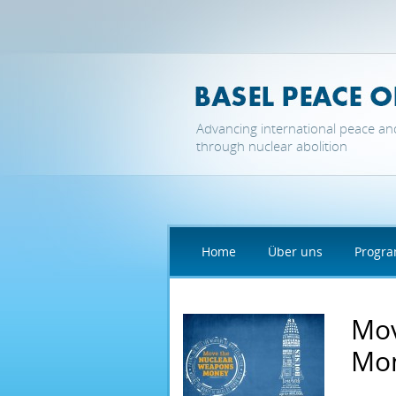
Direkt zum Inhalt
Advancing international peace an
through nuclear abolition
Home
Über uns
Progr
Mov
Mo