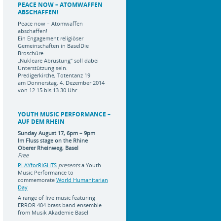
PEACE NOW – ATOMWAFFEN
ABSCHAFFEN!
Peace now – Atomwaffen
abschaffen!
Ein Engagement religiöser
Gemeinschaften in BaselDie
Broschüre
„Nukleare Abrüstung“ soll dabei
Unterstützung sein.
Predigerkirche, Totentanz 19
am Donnerstag, 4. Dezember 2014
von 12.15 bis 13.30 Uhr
YOUTH MUSIC PERFORMANCE –
AUF DEM RHEIN
Sunday August 17, 6pm – 9pm
Im Fluss stage on the Rhine
Oberer Rheinweg, Basel
Free
PLAYforRIGHTS
presents
a Youth
Music Performance to
commemorate
World Humanitarian
Day
A range of live music featuring
ERROR 404 brass band ensemble
from Musik Akademie Basel