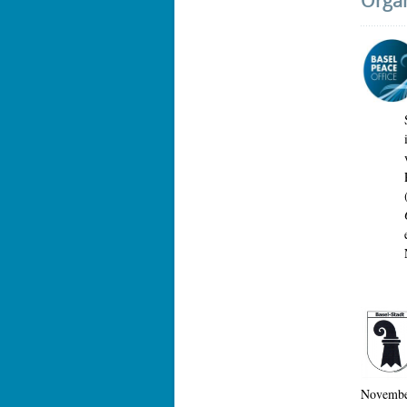
Organ
November