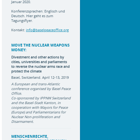
Januar 2020.
Konferenzsprachen: Englisch und
Deutsch.
Hier geht es zum
Tagungsflyer.
Kontakt:
info@baselpeaceoffice.org
MOVE THE NUCLEAR WEAPONS
MONEY:
Divestment and other actions by
cities, universities and parliaments
to reverse the nuclear arms race
and
protect the climate
Basel, Switzerland. April 12-13, 2019
A European and trans-Atlantic
conference organised by Basel Peace
Office.
Co-sponsored by IPPNW Switzerland
and the Basel-Stadt Kanton, in
cooperation with Mayors for Peace
(Europe) and Parliamentarians for
Nuclear Non-proliferation and
Disarmament.
MENSCHENRECHTE,