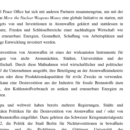
l Peace Office hat sich mit anderen Partnern zusammengetan, um mit der
ne
Move the Nuclear Weapons Money
eine globale Initiative zu starten, mit
gets von und Investitionen in Atomwaffen gekürzt und stattdessen in
utz, Frieden und Schlüsselbereiche einer nachhaltigen Wirtschaft wie
 erneuerbare Energien, Gesundheit, Schaffung von Arbeitsplätzen und
ige Entwicklung investiert werden.
nvestition von Atomwaffen ist eines der wirksamsten Instrumente für
ngen von nicht- Atommächten, Städten, Universitäten und der
ellschaft. Durch diese Maßnahmen wird wirtschaftlicher und politischer
f die Unternehmen ausgeübt, ihre Beteiligung an der Atomwaffenindustrie
en oder diese Produktionskapazitäten für zivile Zwecke zu verwenden.
kann eine Desinvestition aus der Industrie für fossile Brennstoffe dazu
en, den Kohlenstoffverbrauch zu senken und erneuerbare Energien zu
zen.
pa und weltweit haben bereits mehrere Regierungen, Städte und
täten Politiken für die Desinvestition von Atomwaffen und / oder von
 Brennstoffen eingeführt. Dazu gehören das Schweizer Kriegsmaterialgesetz
, die Politik der Stadt Berlin für Nichtinvestitionen in bewaffnete
führung und die Richtlinien der Göttinger Universität des