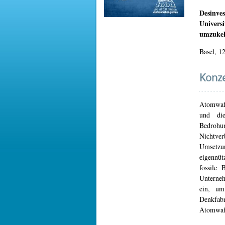
Desinve
Univer
umzukeh
Basel, 1
Konze
Atomwaff
und die
Bedrohun
Nichtver
Umsetzun
eigennüt
fossile 
Unterneh
ein, um
Denkfab
Atomwaff