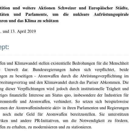
stition und weitere Aktionen Schweizer und Europäischer Städte,
sitäten und Parlamente, um die nukleare Aufrüstungsspirale
ren und das Klima zu schützen
2. und 13. April 2019
pt:
en und Klimawandel stellen existentielle Bedrohungen für die Menschheit
 Umwelt dar. Bundesregierungen haben sich verpflichtet, beide
gen zu beseitigen - Atomwaffen durch die Abrüstungsverpflichtung im
breitungsvertrag und den Klimawandel durch das Pariser Abkommen. Die
g dieser Verpflichtungen wird jedoch durch institutionelle Trägheit und
ziges finanzielle Interesse am Status quo, insbesondere der Industrien für
Brennstoffe und Atomwaffen, verhindert. So setzen sich beispielsweise
men der Atomwaffenindustrie aktiv in ihren Parlamenten und Regierungen
 noch mehr Geld für Atomwaffen bereitzustellen. Sie unterstützen
riken und andere PR-Initiativen, um die Notwendigkeit zu fördern,
en zu erhalten, zu modernisieren und zu stationieren.