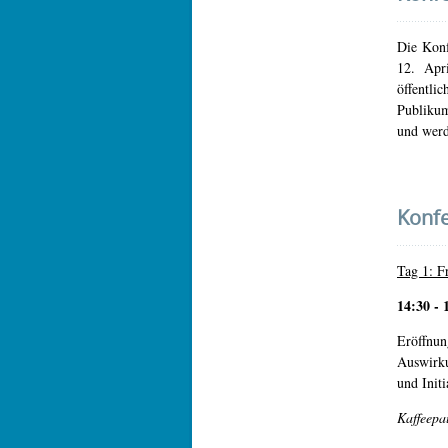
Die Konf
12. Apr
öffentli
Publikum
und werd
Konf
Tag 1: Fr
14:30 - 
Eröffn
Auswirk
und Init
Kaffeepa