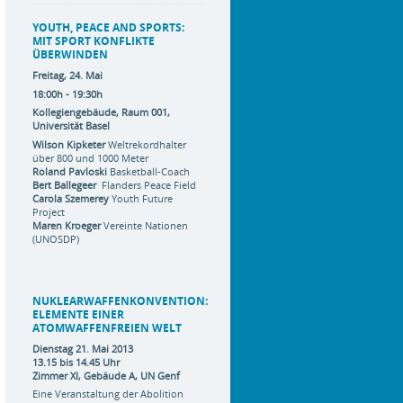
YOUTH, PEACE AND SPORTS:
MIT SPORT KONFLIKTE
ÜBERWINDEN
Freitag, 24. Mai
18:00h - 19:30h
Kollegiengebäude, Raum 001,
Universität Basel
Wilson Kipketer
Weltrekordhalter
über 800 und 1000 Meter
Roland Pavloski
Basketball-Coach
Bert Ballegeer
Flanders Peace Field
Carola Szemerey
Youth Future
Project
Maren Kroeger
Vereinte Nationen
(UNOSDP)
NUKLEARWAFFENKONVENTION:
ELEMENTE EINER
ATOMWAFFENFREIEN WELT
Dienstag
21. Mai 2013
13.15 bis 14.45 Uhr
Zimmer XI, Gebäude A, UN Genf
Eine Veranstaltung der Abolition