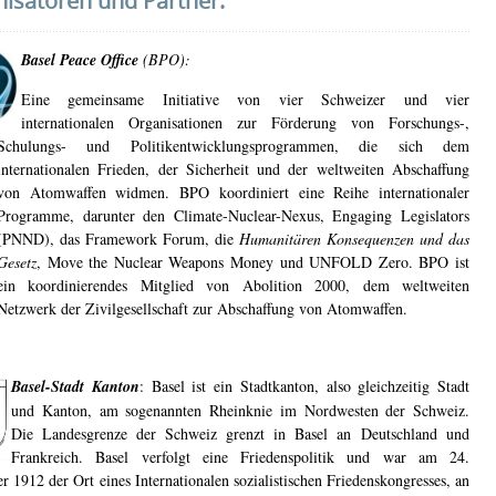
isatoren und Partner:
Basel Peace Office
(BPO):
Eine gemeinsame Initiative von vier Schweizer und vier
internationalen Organisationen zur Förderung von Forschungs-,
Schulungs- und Politikentwicklungsprogrammen, die sich dem
internationalen Frieden, der Sicherheit und der weltweiten Abschaffung
von Atomwaffen widmen. BPO koordiniert eine Reihe internationaler
Programme, darunter den Climate-Nuclear-Nexus, Engaging Legislators
(PNND), das Framework Forum, die
Humanitären Konsequenzen und das
Gesetz
, Move the Nuclear Weapons Money und UNFOLD Zero. BPO ist
ein koordinierendes Mitglied von Abolition 2000, dem weltweiten
Netzwerk der Zivilgesellschaft zur Abschaffung von Atomwaffen.
Basel-Stadt Kanton
: Basel ist ein Stadtkanton, also gleichzeitig Stadt
und Kanton, am sogenannten Rheinknie im Nordwesten der Schweiz.
Die Landesgrenze der Schweiz grenzt in Basel an Deutschland und
Frankreich. Basel verfolgt eine Friedenspolitik und war am 24.
 1912 der Ort eines Internationalen sozialistischen Friedenskongresses, an