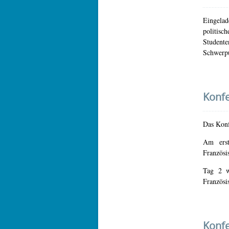
Eingela
politis
Student
Schwerpu
Konf
Das Konf
Am erst
Französi
Tag 2 w
Französis
Konf