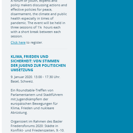
A forum of youth, experts and
policy makers discussing actions and
effective policies for peace,
disarmament, the climate and public
health especially in times of
pandemic. The event will be held in
three sessions of 1¼ hours each
with a short break between each
session.
Click here
to register.
KLIMA, FRIEDEN UND
SICHERHEIT: VON STIMMEN
DER JUGEND ZUR POLITISCHEN
UMSETZUNG
9. Januar 2020. 13.00 - 17.30 Uhr.
Basel, Schweiz.
Ein Roundtable-Treffen von
Parlamentariern und Stadtführern
mit Jugendkämpfern der
europäischen Bewegungen für
Klima, Frieden und nukleare
Abrüstung.
Organisiert im Rahmen des Basler
Friedensforums 2020: Städte in
Konflikt- und Friedenszeiten, 9.-10.