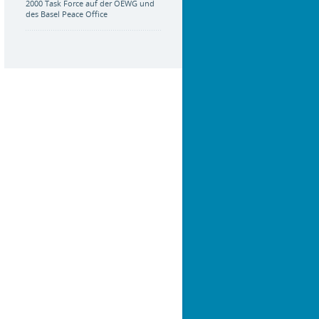
2000 Task Force auf der OEWG und
des Basel Peace Office