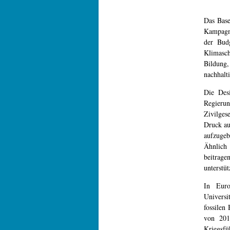
Das Base
Kampag
der Bud
Klimasch
Bildung,
nachhalt
Die Desi
Regieru
Zivilges
Druck au
aufzugeb
Ähnlich 
beitrag
unterstüt
In Euro
Universi
fossilen
von 2012
Kriegs