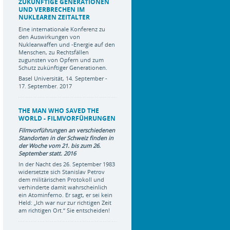
ZUKÜNFTIGE GENERATIONEN
UND VERBRECHEN IM
NUKLEAREN ZEITALTER
Eine internationale Konferenz zu
den Auswirkungen von
Nuklearwaffen und -Energie auf den
Menschen, zu Rechtsfällen
zugunsten von Opfern und zum
Schutz zukünftiger Generationen.
Basel Universität, 14. September -
17. September. 2017
THE MAN WHO SAVED THE
WORLD - FILMVORFÜHRUNGEN
Filmvorführungen an verschiedenen
Standorten in der Schweiz finden in
der Woche vom 21. bis zum 26.
September statt. 2016
In der Nacht des 26. September 1983
widersetzte sich Stanislav Petrov
dem militärischen Protokoll und
verhinderte damit wahrscheinlich
ein Atominferno. Er sagt, er sei kein
Held: „Ich war nur zur richtigen Zeit
am richtigen Ort.“ Sie entscheiden!