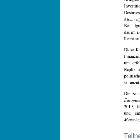
Investi
Desinv
Atomwaff
Bestätig
das im
I
Recht au
Diese Ko
Finanzm
um erfol
Replikat
politis
voranzut
Die Konf
Europäis
2019, d
und ei
Menschen
Teiln