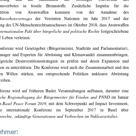
tionsverbotes in fossile Brennstoffe. Zusätzliche Impulse für die
estition von Atomwaffen kommen von der Annahme des
enverbotsvertrages
der Vereinten Nationen im Jahr 2017 und der
ung des UN-Menschenrechtsausschusses im Oktober 2018, dass Atomwaffen
nternationalen Pakt über bürgerliche und politische Rechte
festgeschriebene
f Leben verletzen.
nferenz wird Gesetzgeber (Bürgermeister, Stadträte und Parlamentarier),
anager und Experten für Abrüstung und Klimawandel zusammenbringen,
greiche Desinvestitionsstrategien zu prüfen und deren Expansion und
ion zu unterstützen. Die Konferenz wird auch die Zusammenarbeit und den
chen Willen stärken, um entsprechende Politiken nuklearer Abrüstung
reiben.
erenz wird auf früheren Basler Veranstaltungen aufbauen, darunter eine
che Regionaltagung der Bürgermeister für Frieden und PNND
im Januar
as
Basel Peace Forum 2019,
mit dem Schwerpunkt auf Impact Investment,
ne internationale Konferenz im September 2017 in Basel über
rechte, zukünftige Generationen und Verbrechen im Nuklearzeitalter
.
ehmer: