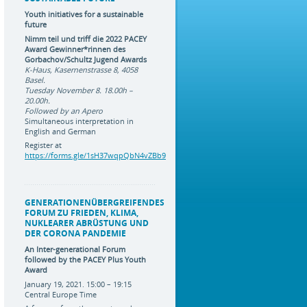
Youth initiatives for a sustainable
future
Nimm teil und triff die 2022 PACEY
Award Gewinner*rinnen des
Gorbachov/Schultz Jugend Awards
K-Haus, Kasernenstrasse 8, 4058
Basel.
Tuesday November 8. 18.00h –
20.00h
.
Followed by an Apero
Simultaneous interpretation in
English and German
Register at
https://forms.gle/1sH37wqpQbN4vZBb9
GENERATIONENÜBERGREIFENDES
FORUM ZU FRIEDEN, KLIMA,
NUKLEARER ABRÜSTUNG UND
DER CORONA PANDEMIE
An Inter-generational Forum
followed by the PACEY Plus Youth
Award
January 19, 2021. 15:00 – 19:15
Central Europe Time